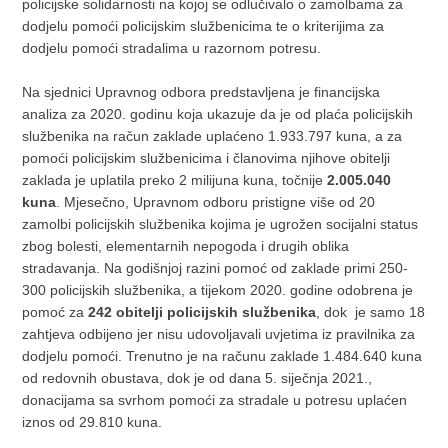
policijske solidarnosti na kojoj se odlučivalo o zamolbama za
dodjelu pomoći policijskim službenicima te o kriterijima za
dodjelu pomoći stradalima u razornom potresu.
Na sjednici Upravnog odbora predstavljena je financijska
analiza za 2020. godinu koja ukazuje da je od plaća policijskih
službenika na račun zaklade uplaćeno 1.933.797 kuna, a za
pomoći policijskim službenicima i članovima njihove obitelji
zaklada je uplatila preko 2 milijuna kuna, točnije
2.005.040
kuna
. Mjesečno, Upravnom odboru pristigne više od 20
zamolbi policijskih službenika kojima je ugrožen socijalni status
zbog bolesti, elementarnih nepogoda i drugih oblika
stradavanja. Na godišnjoj razini pomoć od zaklade primi 250-
300 policijskih službenika, a tijekom 2020. godine odobrena je
pomoć za
242 obitelji policijskih službenika
, dok je samo 18
zahtjeva odbijeno jer nisu udovoljavali uvjetima iz pravilnika za
dodjelu pomoći. Trenutno je na računu zaklade 1.484.640 kuna
od redovnih obustava, dok je od dana 5. siječnja 2021.,
donacijama sa svrhom pomoći za stradale u potresu uplaćen
iznos od 29.810 kuna.