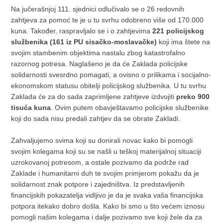
Na jučerašnjoj 111. sjednici odlučivalo se o 26 redovnih
zahtjeva za pomoć te je u tu svrhu odobreno više od 170.000
kuna. Također, raspravljalo se i o zahtjevima
221 policijskog
službenika (161 iz PU sisačko-moslavačke)
koji ima štete na
svojim stambenim objektima nastalu zbog katastrofalno
razornog potresa. Naglašeno je da će Zaklada policijske
solidarnosti svesrdno pomagati, a ovisno o prilikama i socijalno-
ekonomskom statusu obitelji policijskog službenika. U tu svrhu
Zaklada će za do sada zaprimljene zahtjeve izdvojiti
preko 900
tisuća kuna
. Ovim putem obavještavamo policijske službenike
koji do sada nisu predali zahtjev da se obrate Zakladi.
Zahvaljujemo svima koji su donirali novac kako bi pomogli
svojim kolegama koji su se našli u teškoj materijalnoj situaciji
uzrokovanoj potresom, a ostale pozivamo da podrže rad
Zaklade i humanitarni duh te svojim primjerom pokažu da je
solidarnost znak potpore i zajedništva. Iz predstavljenih
financijskih pokazatelja vidljivo je da je svaka vaša financijska
potpora itekako dobro došla. Kako bi smo u što većem iznosu
pomogli našim kolegama i dalje pozivamo sve koji žele da za