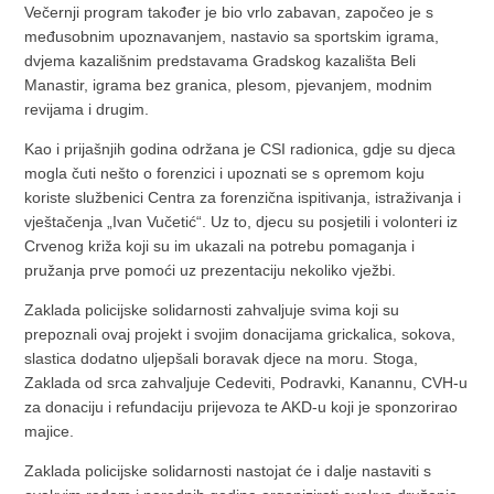
Večernji program također je bio vrlo zabavan, započeo je s
međusobnim upoznavanjem, nastavio sa sportskim igrama,
dvjema kazališnim predstavama Gradskog kazališta Beli
Manastir, igrama bez granica, plesom, pjevanjem, modnim
revijama i drugim.
Kao i prijašnjih godina održana je CSI radionica, gdje su djeca
mogla čuti nešto o forenzici i upoznati se s opremom koju
koriste službenici Centra za forenzična ispitivanja, istraživanja i
vještačenja „Ivan Vučetić“. Uz to, djecu su posjetili i volonteri iz
Crvenog križa koji su im ukazali na potrebu pomaganja i
pružanja prve pomoći uz prezentaciju nekoliko vježbi.
Zaklada policijske solidarnosti zahvaljuje svima koji su
prepoznali ovaj projekt i svojim donacijama grickalica, sokova,
slastica dodatno uljepšali boravak djece na moru. Stoga,
Zaklada od srca zahvaljuje Cedeviti, Podravki, Kanannu, CVH-u
za donaciju i refundaciju prijevoza te AKD-u koji je sponzorirao
majice.
Zaklada policijske solidarnosti nastojat će i dalje nastaviti s