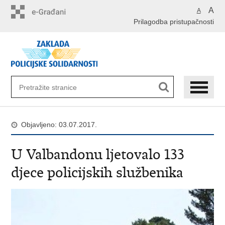
Preskoči
A
A
na
Prilagodba pristupačnosti
glavni
sadržaj
Objavljeno: 03.07.2017.
U Valbandonu ljetovalo 133
djece policijskih službenika