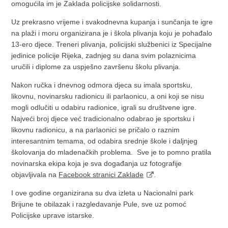
omogućila im je Zaklada policijske solidarnosti.
Uz prekrasno vrijeme i svakodnevna kupanja i sunčanja te igre
na plaži i moru organizirana je i škola plivanja koju je pohađalo
13-ero djece. Treneri plivanja, policijski službenici iz Specijalne
jedinice policije Rijeka, zadnjeg su dana svim polaznicima
uručili i diplome za uspješno završenu školu plivanja.
Nakon ručka i dnevnog odmora djeca su imala sportsku,
likovnu, novinarsku radionicu ili parlaonicu, a oni koji se nisu
mogli odlučiti u odabiru radionice, igrali su društvene igre.
Najveći broj djece već tradicionalno odabrao je sportsku i
likovnu radionicu, a na parlaonici se pričalo o raznim
interesantnim temama, od odabira srednje škole i daljnjeg
školovanja do mladenačkih problema. Sve je to pomno pratila
novinarska ekipa koja je sva događanja uz fotografije
objavljivala na
Facebook stranici Zaklade
.
I ove godine organizirana su dva izleta u Nacionalni park
Brijune te obilazak i razgledavanje Pule, sve uz pomoć
Policijske uprave istarske.