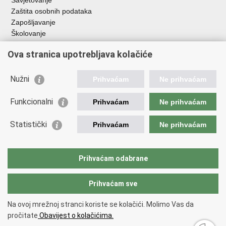
Savjetovanje
Zaštita osobnih podataka
Zapošljavanje
Školovanje
Ova stranica upotrebljava kolačiće
Važne poveznice
Ministarstvo unutarnjih poslova
Nužni
Prihvaćam
Ne prihvaćam
Sindikati
Udruge
Funkcionalni
Prihvaćam
Ne prihvaćam
Dom zdravlja MUP-a
Policijska akademija
Statistički
Prihvaćam
Ne prihvaćam
Muzej policije
Centar za forenzična ispitivanja, istraživanja i vještačenja "Ivan
Vučetić"
Prihvaćam odabrane
Policijske uprave
Prihvaćam sve
Povratak na vrh
Na ovoj mrežnoj stranci koriste se kolačići. Molimo Vas da
Copyright © 2026 Zaklada policijske solidarnosti.
Uvjeti korištenja
.
Izjava
pročitate
Obavijest o kolačićima.
o pristupačnosti
.