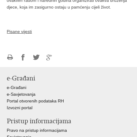
ovakvim radom i narednih godina organizirati ovakva druženja
djece, koja im zasigurno ostaju u pamćenju cijeli život.
Pisane vijesti
Ispiši
Podijeli
Podijeli
Podijeli
stranicu
na
na
na
e-Građani
Facebooku
Twitteru
Google
+
e-Građani
e-Savjetovanja
Portal otvorenih podataka RH
Izvozni portal
Pristup informacijama
Pravo na pristup informacijama